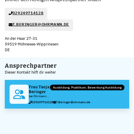
029249714128
T.BERINGER@OHRMANN.DE
An der Haar 27-31
59519 Möhnesee-Wipprinssen
DE
Leaflet
|
©
OpenStreetMap
,
+
Ansprechpartner
Dieser Kontakt hilft dir weiter
−
Frau Tanja
Ausbildung, Praktikum, Bewerbung Ausbildung
Beringer
bei Ohrmann
GmbH
029249714128
T.Beringer@ohrmann.de