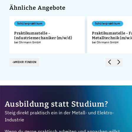
Ähnliche Angebote
Schülerpraktikum
Schülerpraktikum
Praktikumsstelle -
Praktikumsstelle - F
Industriemechaniker (m/w/d)
Metalltechnik (m/w/
.
bei Ohrmann GmbH
bei Ohrmann GmbH
MEHR FINDEN
Ausbildung statt Studium?
Steig direkt praktisch ein in der Metall- und Elektro-
Industrie
Wenn du gerne praktisch arbeiten und anpacken willst,