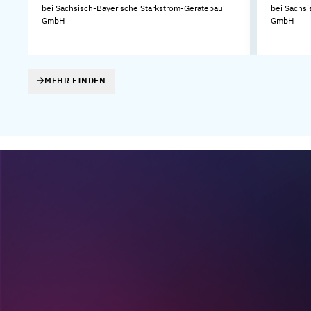
KG
bei Sächsisch-Bayerische Starkstrom-Gerätebau
bei Sächsi
GmbH
GmbH
MEHR FINDEN