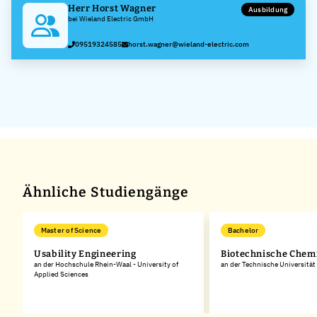
Herr Horst Wagner
Ausbildung
bei Wieland Electric GmbH
09519324585
horst.wagner@wieland-electric.com
Ähnliche Studiengänge
Master of Science
Bachelor
Usability Engineering
Biotechnische Chem
an der Hochschule Rhein-Waal - University of
an der Technische Universitä
Applied Sciences