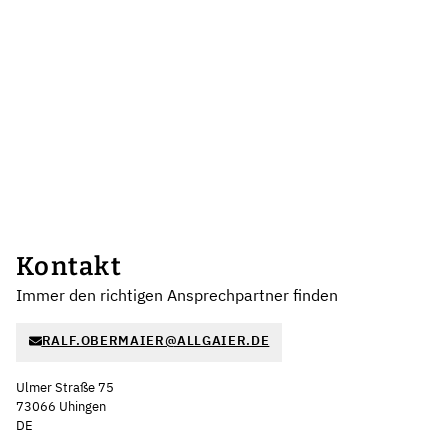
Kontakt
Immer den richtigen Ansprechpartner finden
RALF.OBERMAIER@ALLGAIER.DE
Ulmer Straße 75
73066 Uhingen
DE
Leaflet
|
©
OpenStreetMap
,