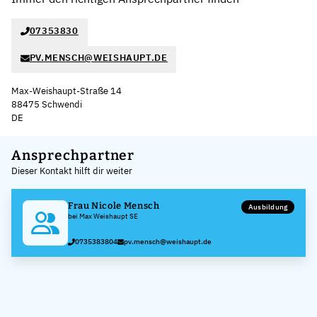
07353830
PV.MENSCH@WEISHAUPT.DE
Max-Weishaupt-Straße 14
88475 Schwendi
DE
Leaflet
|
©
OpenStreetMap
,
+
Ansprechpartner
Dieser Kontakt hilft dir weiter
−
Frau Nicole Mensch
Ausbildung
bei Max Weishaupt SE
0735383804
pv.mensch@weishaupt.de