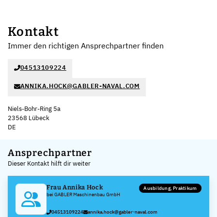
Kontakt
Immer den richtigen Ansprechpartner finden
04513109224
ANNIKA.HOCK@GABLER-NAVAL.COM
Niels-Bohr-Ring 5a
23568 Lübeck
DE
Leaflet
|
©
OpenStreetMap
,
+
Ansprechpartner
Dieser Kontakt hilft dir weiter
−
Frau Annika Hock
Ausbildung, Praktikum
bei GABLER Maschinenbau GmbH
04513109224
annika.hock@gabler-naval.com