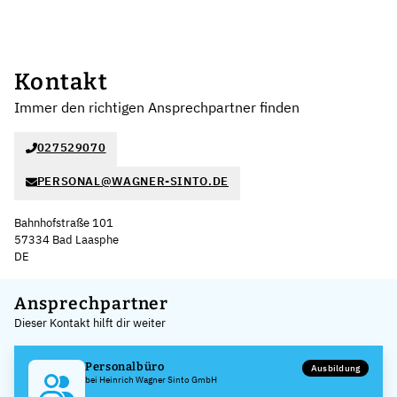
Kontakt
Immer den richtigen Ansprechpartner finden
027529070
PERSONAL@WAGNER-SINTO.DE
Bahnhofstraße 101
57334 Bad Laasphe
DE
Leaflet
|
©
OpenStreetMap
,
+
Ansprechpartner
Dieser Kontakt hilft dir weiter
−
Personalbüro
Ausbildung
bei Heinrich Wagner Sinto GmbH