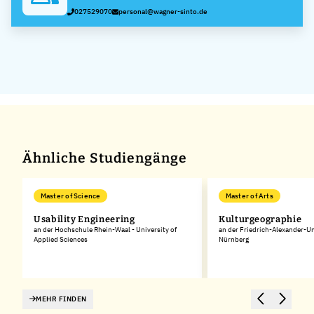
027529070
personal@wagner-sinto.de
Ähnliche Studiengänge
Master of Science
Master of Arts
Usability Engineering
Kulturgeographie
es
an der Hochschule Rhein-Waal - University of
an der Friedrich-Alexander-Un
Applied Sciences
Nürnberg
MEHR FINDEN