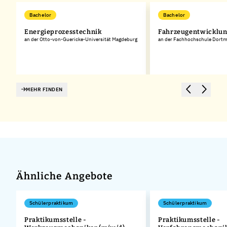
Bachelor
Bachelor
Energieprozesstechnik
Fahrzeugentwicklu
rg
an der Otto-von-Guericke-Universität Magdeburg
an der Fachhochschule Dort
MEHR FINDEN
Ähnliche Angebote
Schülerpraktikum
Schülerpraktikum
Praktikumsstelle -
Praktikumsstelle -