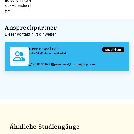
Edisonstraße 4
63477 Maintal
DE
Leaflet
|
©
OpenStreetMap
,
+
Ansprechpartner
Dieser Kontakt hilft dir weiter
−
Herr Pawel Eck
Ausbildung
bei NORMA Germany GmbH
06181403603
pawel.eck@normagroup.com
Ähnliche Studiengänge