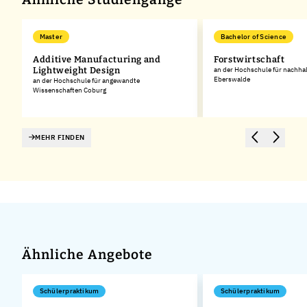
Master
Bachelor of Science
Additive Manufacturing and
Forstwirtschaft
Lightweight Design
an der Hochschule für nachha
Eberswalde
an der Hochschule für angewandte
Wissenschaften Coburg
MEHR FINDEN
Ähnliche Angebote
Schülerpraktikum
Schülerpraktikum