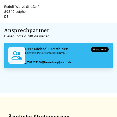
Rudolf-Wanzl-Straße 4
89340 Leipheim
DE
Leaflet
|
©
OpenStreetMap
,
+
Ansprechpartner
Dieser Kontakt hilft dir weiter
−
Herr Michael Breitfelder
Praktikum
bei Wanzl Metallwarenfabrik GmbH
082217290
bewerbung@wanzl.de
Ähnliche Studiengänge