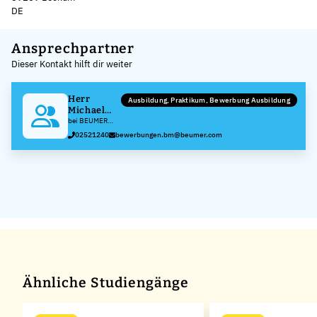
DE
Leaflet
|
©
OpenStreetMap
,
+
Ansprechpartner
Dieser Kontakt hilft dir weiter
−
Herr
Ausbildung, Praktikum, Bewerbung Ausbildung
Michael
Dilla
bei BEUMER
Maschinenfabrik
02521240
bewerbungen.bm@beumer.com
GmbH & Co. KG
Ähnliche Studiengänge