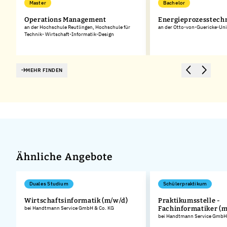
Master
Bachelor
Operations Management
Energieprozesstech
an der Hochschule Reutlingen, Hochschule für
an der Otto-von-Guericke-Uni
Technik- Wirtschaft-Informatik-Design
MEHR FINDEN
Ähnliche Angebote
Duales Studium
Schülerpraktikum
Wirtschaftsinformatik (m/w/d)
Praktikumsstelle -
bei Handtmann Service GmbH & Co. KG
Fachinformatiker (m
.
bei Handtmann Service GmbH