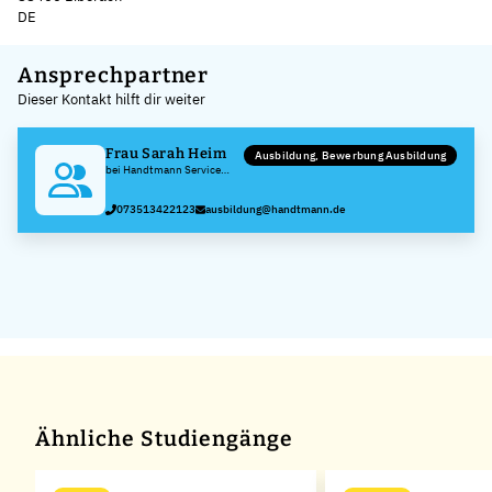
DE
Leaflet
|
©
OpenStreetMap
,
+
Ansprechpartner
Dieser Kontakt hilft dir weiter
−
Frau Sarah Heim
Ausbildung, Bewerbung Ausbildung
bei Handtmann Service
GmbH & Co. KG
073513422123
ausbildung@handtmann.de
Ähnliche Studiengänge