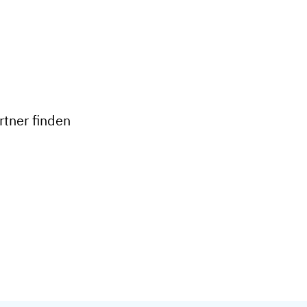
+
−
tner finden