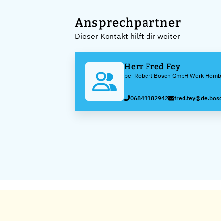
Ansprechpartner
Dieser Kontakt hilft dir weiter
Herr Fred Fey
bei Robert Bosch GmbH Werk Homb
06841182942
fred.fey@de.bos