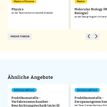
Master of Science
Master
Physics
Molecular Biology (
an der Technische Universität Dresden
Biologie)
an der Georg-August-Universi
MEHR FINDEN
Ähnliche Angebote
Schülerpraktikum
Schülerpraktikum
Praktikumsstelle -
Praktikumsstelle -
Verfahrensmechaniker -
Zerspanungsmechan
.
Beschichtungstechnik (m/w/d)
bei Terex Cranes Germany G