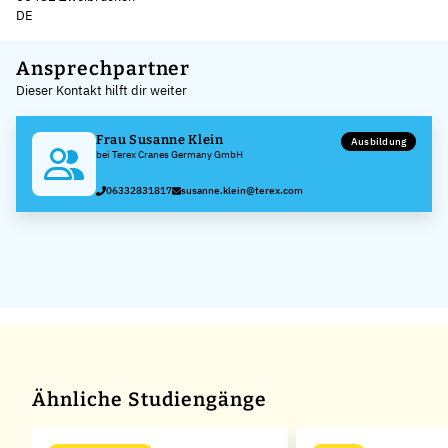
DE
Leaflet
|
©
OpenStreetMap
,
+
Ansprechpartner
Dieser Kontakt hilft dir weiter
−
Frau Susanne Klein
Ausbildung
bei Terex Cranes Germany GmbH
06332831817
susanne.klein@terex.com
Ähnliche Studiengänge