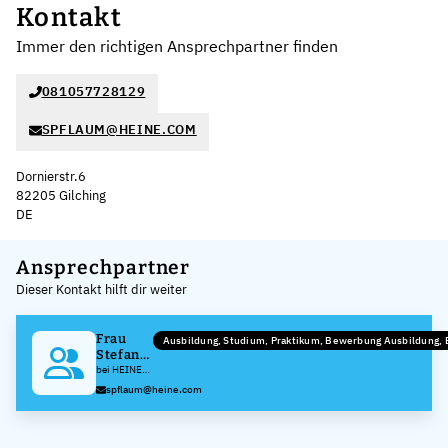
Kontakt
Immer den richtigen Ansprechpartner finden
081057728129
SPFLAUM@HEINE.COM
Dornierstr.6
82205 Gilching
DE
Leaflet
|
©
OpenStreetMap
,
+
Ansprechpartner
Dieser Kontakt hilft dir weiter
−
Frau
Ausbildung, Studium, Praktikum, Bewerbung Ausbildung,
Stefanie
Pflaum
bei HEINE
Optotechnik
spflaum@heine.com
GmbH & Co.
KG