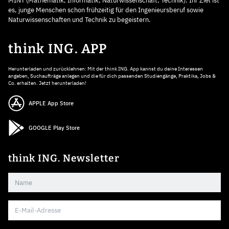
MINT (Mathematik, Informatik, Naturwissenschaft, Technik). Ihr Ziel ist
es, junge Menschen schon frühzeitig für den Ingenieursberuf sowie
Naturwissenschaften und Technik zu begeistern.
think ING. APP
Herunterladen und zurücklehnen: Mit der think ING. App kannst du deine Interessen
angeben, Suchaufträge anlegen und die für dich passenden Studiengänge, Praktika, Jobs &
Co. erhalten. Jetzt herunterladen!
APPLE App Store
GOOGLE Play Store
think ING. Newsletter