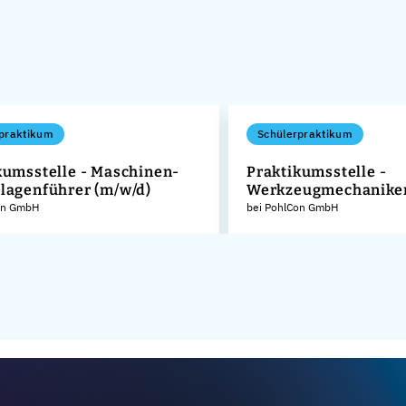
praktikum
Schülerpraktikum
kumsstelle - Maschinen-
Praktikumsstelle -
lagenführer (m/w/d)
Werkzeugmechaniker
on GmbH
bei PohlCon GmbH