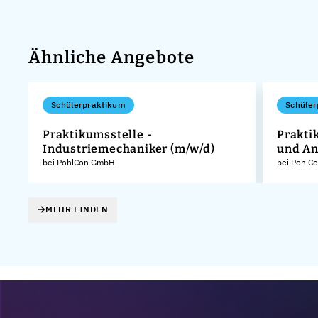
Ähnliche Angebote
Schülerpraktikum
Schüler
Praktikumsstelle -
Prakti
Industriemechaniker (m/w/d)
und An
KG
bei PohlCon GmbH
bei PohlC
MEHR FINDEN