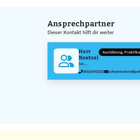
Ansprechpartner
Dieser Kontakt hilft dir weiter
Herr
Ausbildung, Prakti
Noetzel
bei
PohlCon
0655392020
schoenecken@poh
GmbH