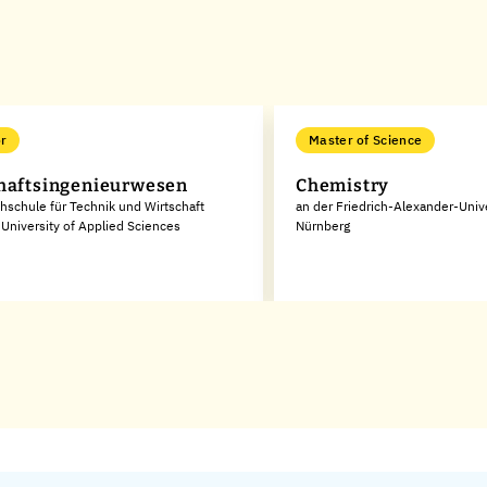
r
Master of Science
haftsingenieurwesen
Chemistry
hschule für Technik und Wirtschaft
an der Friedrich-Alexander-Unive
University of Applied Sciences
Nürnberg