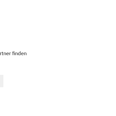
+
−
tner finden