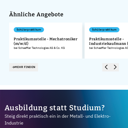
Ähnliche Angebote
Schülerpraktikum
Schülerpraktikum
Praktikumsstelle - Mechatroniker
Praktikumsstelle -
(m/w/d)
Industriekaufmann 
.
bei Schaeffler Technologies AG & Co. KG
bei Schaeffler Technologies A
MEHR FINDEN
Ausbildung statt Studium?
Steig direkt praktisch ein in der Metall- und Elektro-
Industrie