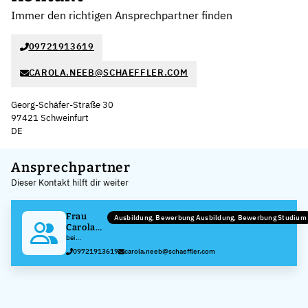
Immer den richtigen Ansprechpartner finden
09721913619
CAROLA.NEEB@SCHAEFFLER.COM
Georg-Schäfer-Straße 30
97421 Schweinfurt
DE
Leaflet
|
©
OpenStreetMap
,
+
Ansprechpartner
Dieser Kontakt hilft dir weiter
−
Frau
Ausbildung, Bewerbung Ausbildung, Bewerbung Studium
Carola
Neeb
bei
Schaeffler
09721913619
carola.neeb@schaeffler.com
Technologies
AG & Co. KG