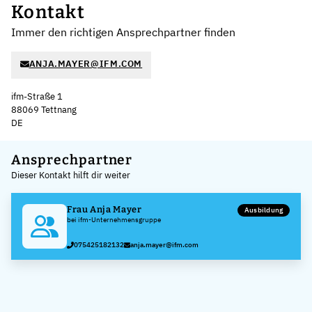
Kontakt
Immer den richtigen Ansprechpartner finden
ANJA.MAYER@IFM.COM
ifm-Straße 1
88069 Tettnang
DE
Leaflet
|
©
OpenStreetMap
,
+
Ansprechpartner
Dieser Kontakt hilft dir weiter
−
Frau Anja Mayer
Ausbildung
bei ifm-Unternehmensgruppe
075425182132
anja.mayer@ifm.com