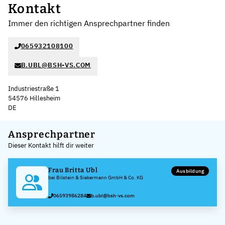
Kontakt
Immer den richtigen Ansprechpartner finden
065932108100
B.UBL@BSH-VS.COM
Industriestraße 1
54576 Hillesheim
DE
Leaflet
|
©
OpenStreetMap
,
+
Ansprechpartner
Dieser Kontakt hilft dir weiter
−
Frau Britta Ubl
Ausbildung
bei Bilstein & Siekermann GmbH & Co. KG
06593986284
b.ubl@bsh-vs.com