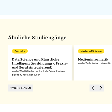
Ähnliche Studiengänge
Bachelor
Master of Science
Data Science und Künstliche
Medieninformatik
Intelligenz (Ausbildungs-, Praxis-
an der Technische Universitä
und Berufsintegrierend)
an der Westfälische Hochschule Gelsenkirchen,
Bocholt, Recklinghausen
MEHR FINDEN