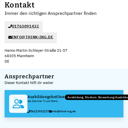
Kontakt
Immer den richtigen Ansprechpartner finden
01763091432
INFO@THINK-ING.DE
Hanns-Martin-Schleyer-Straße 21-57
68305 Mannheim
DE
Leaflet
|
©
OpenStreetMap
,
+
Ansprechpartner
Dieser Kontakt hilft dir weiter
−
Ausbildungshotline
Ausbildung, Studium, Bewerbung Ausbildu
bei Daimler Truck Werk
Mannheim
06213932227
info@think-ing.de