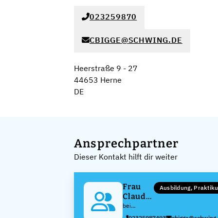
023259870
CBIGGE@SCHWING.DE
Heerstraße 9 - 27
44653 Herne
DE
Ansprechpartner
Dieser Kontakt hilft dir weiter
Frau
Ausbildung, Prakti
Claudia
Bigge
bei
Schwing
02325987493
cbigge@schwing