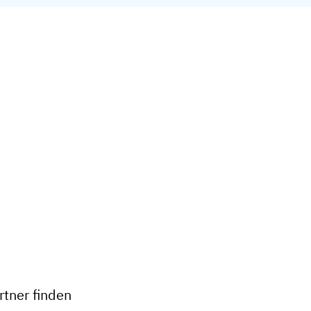
+
−
tner finden