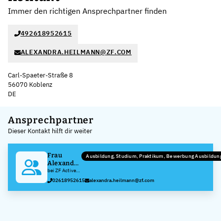
Immer den richtigen Ansprechpartner finden
492618952615
ALEXANDRA.HEILMANN@ZF.COM
Carl-Spaeter-Straße 8
56070 Koblenz
DE
Leaflet
|
©
OpenStreetMap
,
+
Ansprechpartner
Dieser Kontakt hilft dir weiter
−
Frau
Ausbildung, Studium, Praktikum, Bewerbung Ausbildu
Alexandra
Heilmann
bei ZF Active
Safety GmbH
02618952615
alexandra.heilmann@zf.com