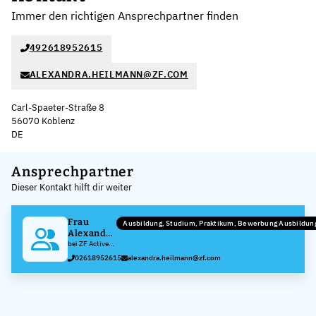
Immer den richtigen Ansprechpartner finden
492618952615
ALEXANDRA.HEILMANN@ZF.COM
Carl-Spaeter-Straße 8
56070 Koblenz
DE
Leaflet
|
©
OpenStreetMap
,
+
Ansprechpartner
Dieser Kontakt hilft dir weiter
−
Frau
Ausbildung, Studium, Praktikum, Bewerbung Ausbildu
Alexandra
Heilmann
bei ZF Active
Safety GmbH
02618952615
alexandra.heilmann@zf.com