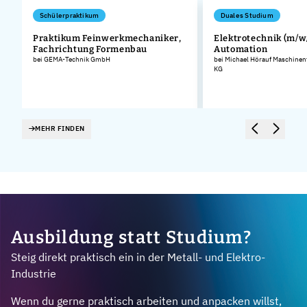
Schülerpraktikum
Duales Studium
Praktikum Feinwerkmechaniker,
Elektrotechnik (m/w/
t
Fachrichtung Formenbau
Automation
bei GEMA-Technik GmbH
bei Michael Hörauf Maschinen
KG
MEHR FINDEN
Ausbildung statt Studium?
Steig direkt praktisch ein in der Metall- und Elektro-
Industrie
Wenn du gerne praktisch arbeiten und anpacken willst,