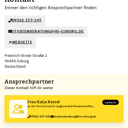
Immer den richtigen Ansprechpartner finden
09561 317-247
STUDIENBERATUNG@HS-COBURG.DE
WEBSEITE
Friedrich-Streib-Straße 2
96450 Coburg
Deutschland
Leaflet
|
©
OpenStreetMap
,
+
Ansprechpartner
Dieser Kontakt hilft dir weiter
−
Frau Katja Kessel
Leiterin
an der Hochschule für angewandte Wissenschaften
Coburg
09561 317-445
studienberatung@hs-coburg.de