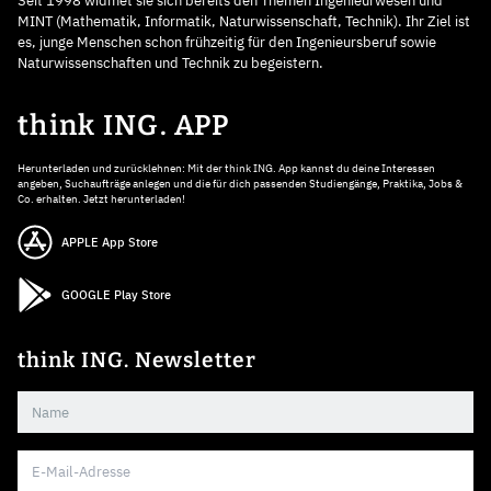
Seit 1998 widmet sie sich bereits den Themen Ingenieurwesen und
MINT (Mathematik, Informatik, Naturwissenschaft, Technik). Ihr Ziel ist
es, junge Menschen schon frühzeitig für den Ingenieursberuf sowie
Naturwissenschaften und Technik zu begeistern.
think ING. APP
Herunterladen und zurücklehnen: Mit der think ING. App kannst du deine Interessen
angeben, Suchaufträge anlegen und die für dich passenden Studiengänge, Praktika, Jobs &
Co. erhalten. Jetzt herunterladen!
APPLE App Store
GOOGLE Play Store
think ING. Newsletter