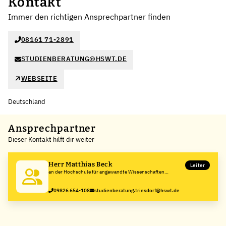
Kontakt
Immer den richtigen Ansprechpartner finden
08161 71-2891
STUDIENBERATUNG@HSWT.DE
WEBSEITE
Deutschland
Ansprechpartner
Dieser Kontakt hilft dir weiter
Herr Matthias Beck
Leiter
an der Hochschule für angewandte Wissenschaften
Weihenstephan-Triesdorf
09826 654-108
studienberatung.triesdorf@hswt.de