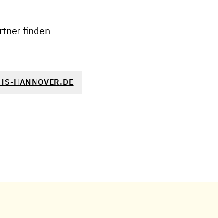
−
tner finden
HS-HANNOVER.DE