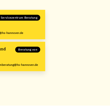
g Servicezentrum Beratung
@hs-hannover.de
und
Beratung von
umberatung@hs-hannover.de