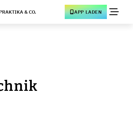
PRAKTIKA & CO.
APP LADEN
chnik