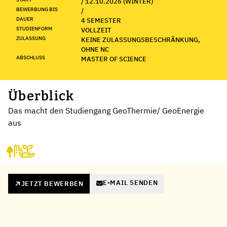
/ 12.10.2026 (WINTER)
BEWERBUNG BIS
/
DAUER
4 SEMESTER
STUDIENFORM
VOLLZEIT
ZULASSUNG
KEINE ZULASSUNGSBESCHRÄNKUNG,
OHNE NC
ABSCHLUSS
MASTER OF SCIENCE
Überblick
Das macht den Studiengang GeoThermie/ GeoEnergie
aus
E-MAIL SENDEN
JETZT BEWERBEN