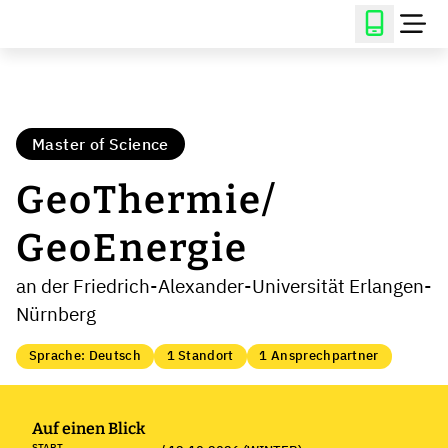
Master of Science
GeoThermie/
GeoEnergie
an der Friedrich-Alexander-Universität Erlangen-
Nürnberg
Sprache: Deutsch
1 Standort
1 Ansprechpartner
Auf einen Blick
START