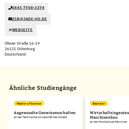
0441 7708-3374
ZSB@JADE-HS.DE
WEBSEITE
Ofener Straße 16-19
26121 Oldenburg
Deutschland
Leaflet
|
©
OpenStreetMap
,
+
−
Ähnliche Studiengänge
Master of Science
Bachelor
Angewandte Geowissenschaften
Wirtschaftsingenie
t
an der Technische Universität Darmstadt
Maschinenbau
an der Hochschule Hannover