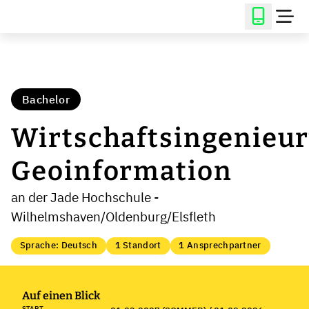
Bachelor
Wirtschaftsingenieu
Geoinformation
an der Jade Hochschule -
Wilhelmshaven/Oldenburg/Elsfleth
Sprache: Deutsch
1 Standort
1 Ansprechpartner
Auf einen Blick
START