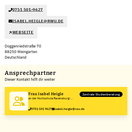
0751 501-9627
ISABEL.HEIGLE@RWU.DE
WEBSEITE
Doggenriedstraße 70
88250 Weingarten
Deutschland
Leaflet
|
©
OpenStreetMap
,
+
Ansprechpartner
Dieser Kontakt hilft dir weiter
−
Frau Isabel Heigle
Zentrale Studienberatung
an der Hochschule Ravensburg-
Weingarten
0751 501 9627
isabel.heigle@rwu.de