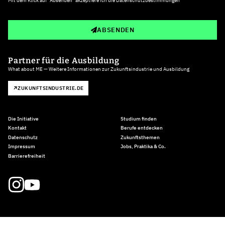
Mit dem Klick auf "Absenden" akzeptiere ich die
Datenschutzbestimmungen
ABSENDEN
Partner für die Ausbildung
What about ME — Weitere Informationen zur Zukunftsindustrie und Ausbildung
ZUKUNFTSINDUSTRIE.DE
Die Initiative
Studium finden
Kontakt
Berufe entdecken
Datenschutz
Zukunftsthemen
Impressum
Jobs, Praktika & Co.
Barrierefreiheit