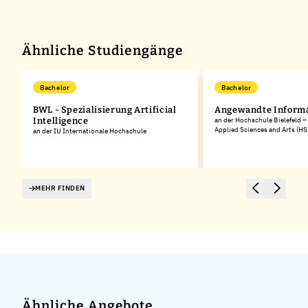
+
−
Ähnliche Studiengänge
Bachelor
Bachelor
BWL - Spezialisierung Artificial
Angewandte Informa
Intelligence
an der Hochschule Bielefeld – 
Applied Sciences and Arts (HS
an der IU Internationale Hochschule
MEHR FINDEN
Ähnliche Angebote