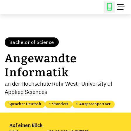
Bachelor of Science
Angewandte
Informatik
an der Hochschule Ruhr West- University of
Applied Sciences
Sprache: Deutsch
1 Standort
1 Ansprechpartner
Auf einen Blick
START