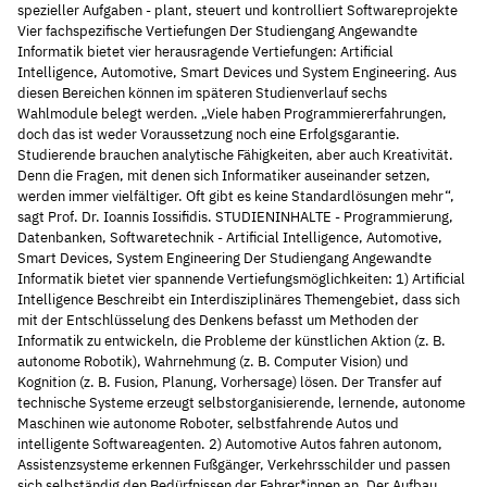
spezieller Aufgaben - plant, steuert und kontrolliert Softwareprojekte
Vier fachspezifische Vertiefungen Der Studiengang Angewandte
Informatik bietet vier herausragende Vertiefungen: Artificial
Intelligence, Automotive, Smart Devices und System Engineering. Aus
diesen Bereichen können im späteren Studienverlauf sechs
Wahlmodule belegt werden. „Viele haben Programmiererfahrungen,
doch das ist weder Voraussetzung noch eine Erfolgsgarantie.
Studierende brauchen analytische Fähigkeiten, aber auch Kreativität.
Denn die Fragen, mit denen sich Informatiker auseinander setzen,
werden immer vielfältiger. Oft gibt es keine Standardlösungen mehr“,
sagt Prof. Dr. Ioannis Iossifidis. STUDIENINHALTE - Programmierung,
Datenbanken, Softwaretechnik - Artificial Intelligence, Automotive,
Smart Devices, System Engineering Der Studiengang Angewandte
Informatik bietet vier spannende Vertiefungsmöglichkeiten: 1) Artificial
Intelligence Beschreibt ein Interdisziplinäres Themengebiet, dass sich
mit der Entschlüsselung des Denkens befasst um Methoden der
Informatik zu entwickeln, die Probleme der künstlichen Aktion (z. B.
autonome Robotik), Wahrnehmung (z. B. Computer Vision) und
Kognition (z. B. Fusion, Planung, Vorhersage) lösen. Der Transfer auf
technische Systeme erzeugt selbstorganisierende, lernende, autonome
Maschinen wie autonome Roboter, selbstfahrende Autos und
intelligente Softwareagenten. 2) Automotive Autos fahren autonom,
Assistenzsysteme erkennen Fußgänger, Verkehrsschilder und passen
sich selbständig den Bedürfnissen der Fahrer*innen an. Der Aufbau,