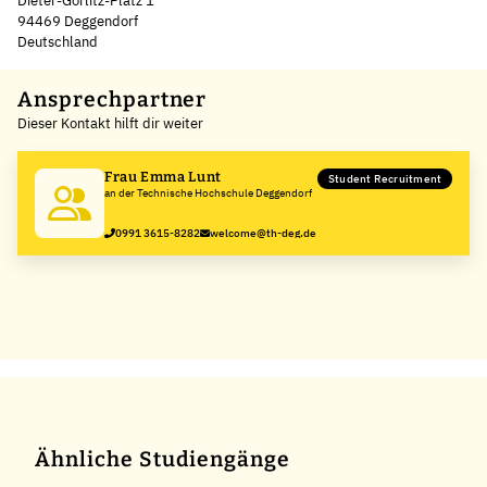
Dieter-Görlitz-Platz 1
94469 Deggendorf
Deutschland
Leaflet
|
©
OpenStreetMap
,
+
Ansprechpartner
Dieser Kontakt hilft dir weiter
−
Frau Emma Lunt
Student Recruitment
an der Technische Hochschule Deggendorf
0991 3615-8282
welcome@th-deg.de
Ähnliche Studiengänge