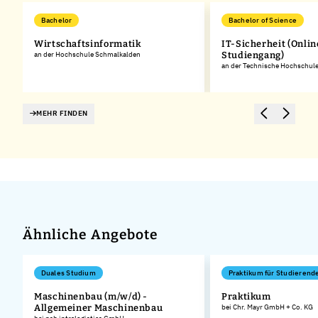
Bachelor
Bachelor of Science
Wirtschaftsinformatik
IT-Sicherheit (Onlin
an der Hochschule Schmalkalden
Studiengang)
an der Technische Hochschul
MEHR FINDEN
Ähnliche Angebote
Duales Studium
Praktikum für Studierend
Maschinenbau (m/w/d) -
Praktikum
Allgemeiner Maschinenbau
bei Chr. Mayr GmbH + Co. KG