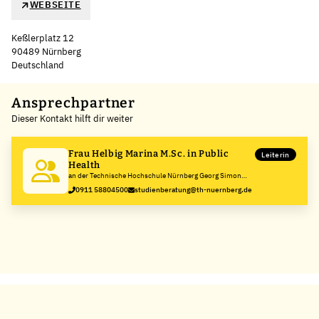
WEBSEITE
Keßlerplatz 12
90489 Nürnberg
Deutschland
Leaflet
|
©
OpenStreetMap
,
+
Ansprechpartner
Dieser Kontakt hilft dir weiter
−
Frau Helbig Marina M.Sc. in Public
Leiterin
Health
an der Technische Hochschule Nürnberg Georg Simon
Ohm
0911 58804500
studienberatung@th-nuernberg.de