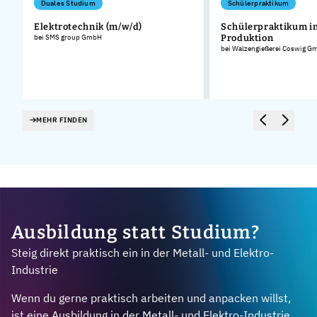
Duales Studium
Schülerpraktikum
Elektrotechnik (m/w/d)
Schülerpraktikum in
bei SMS group GmbH
Produktion
bei Walzengießerei Coswig G
MEHR FINDEN
Ausbildung statt Studium?
Steig direkt praktisch ein in der Metall- und Elektro-
Industrie
Wenn du gerne praktisch arbeiten und anpacken willst,
ist eine Ausbildung in der Metall- und Elektro-Industrie