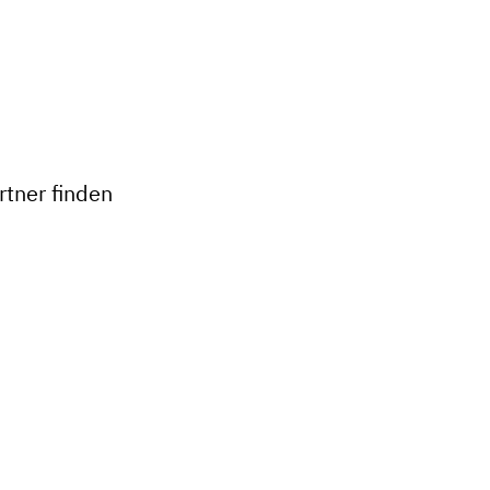
+
−
tner finden