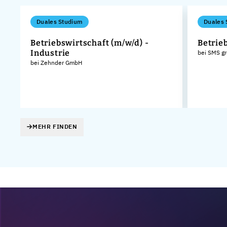
Duales Studium
Duales 
Betriebswirtschaft (m/w/d) -
Betrie
Industrie
bei SMS g
bei Zehnder GmbH
MEHR FINDEN