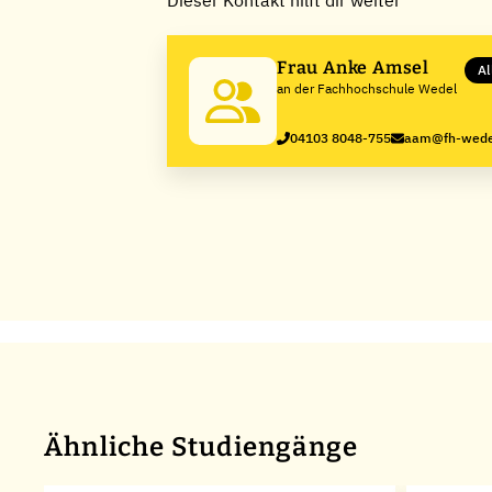
Dieser Kontakt hilft dir weiter
Frau Anke Amsel
Al
an der Fachhochschule Wedel
04103 8048-755
aam@fh-wede
Ähnliche Studiengänge