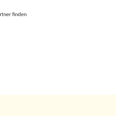
−
tner finden