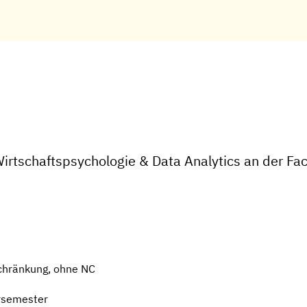
irtschaftspsychologie & Data Analytics an der F
chränkung, ohne NC
rsemester