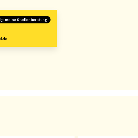
lgemeine Studienberatung
l.de