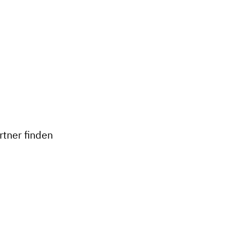
+
−
tner finden