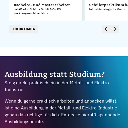
Bachelor- und Masterarbeiten
Schülerpraktikum b
bei Alfred H. Schütte GmbH & Co. KG
bei psb intralogistics GmbH
Werkzeugmaschinenfabrik
MEHR FINDEN
Ausbildung statt Studium?
Steig direkt praktisch ein in der Metall- und Elektro-
Industrie
Wenn du gerne praktisch arbeiten und anpacken willst,
ist eine Ausbildung in der Metall- und Elektro-Industrie
genau das richtige für dich. Entdecke hier 40 spannende
Ausbildungsberufe.