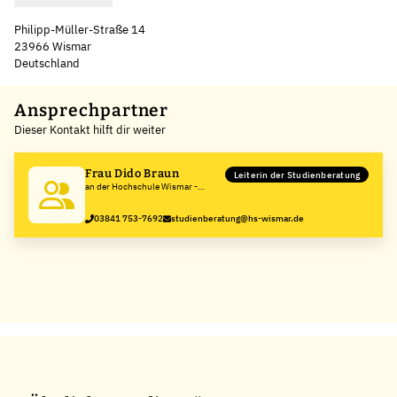
Philipp-Müller-Straße 14
23966 Wismar
Deutschland
Ansprechpartner
Dieser Kontakt hilft dir weiter
Frau Dido Braun
Leiterin der Studienberatung
an der Hochschule Wismar -
University of Applied Sciences:
Technology, Business and Design
03841 753-7692
studienberatung@hs-wismar.de