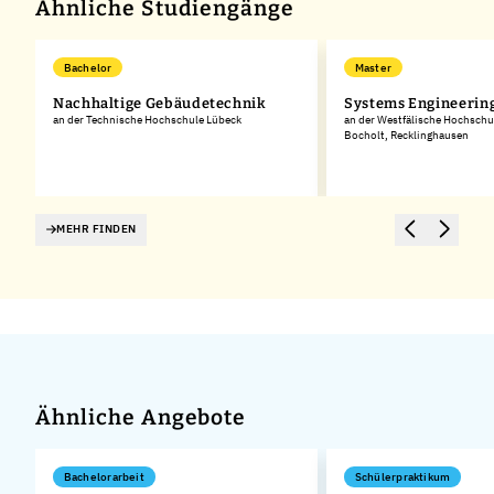
Ähnliche Studiengänge
Bachelor
Master
m
Nachhaltige Gebäudetechnik
Systems Engineering 
an der Technische Hochschule Lübeck
an der Westfälische Hochschu
Bocholt, Recklinghausen
,
MEHR FINDEN
Ähnliche Angebote
Bachelorarbeit
Schülerpraktikum