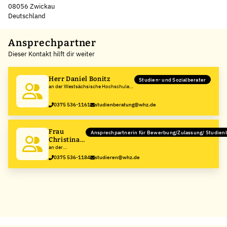
08056 Zwickau
Deutschland
Leaflet
|
©
OpenStreetMap
,
+
Ansprechpartner
Dieser Kontakt hilft dir weiter
−
Herr Daniel Bonitz
Studien- und Sozialberater
an der Westsächsische Hochschule
Zwickau
0375 536-1161
studienberatung@whz.de
Frau
Ansprechpartnerin für Bewerbung/Zulassung/ Studien
Christina
Schelcher
an der
Westsächsische
0375 536-1184
studieren@whz.de
Hochschule
Zwickau