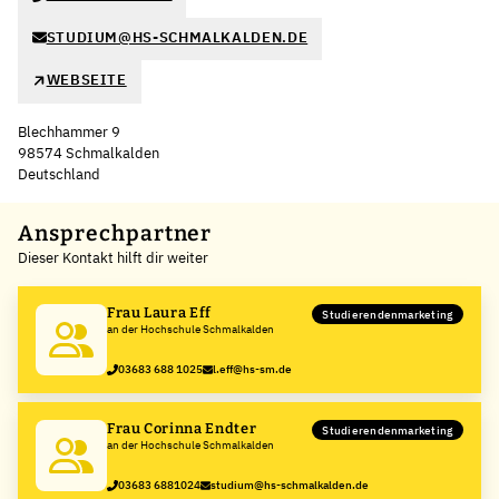
STUDIUM@HS-SCHMALKALDEN.DE
WEBSEITE
Blechhammer 9
98574 Schmalkalden
Deutschland
Leaflet
|
©
OpenStreetMap
,
+
Ansprechpartner
Dieser Kontakt hilft dir weiter
−
Frau Laura Eff
Studierendenmarketing
an der Hochschule Schmalkalden
03683 688 1025
l.eff@hs-sm.de
Frau Corinna Endter
Studierendenmarketing
an der Hochschule Schmalkalden
03683 6881024
studium@hs-schmalkalden.de