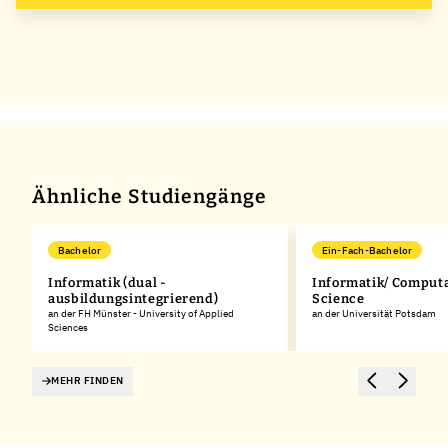
Ähnliche Studiengänge
Bachelor
Ein-Fach-Bachelor
Informatik (dual -
Informatik/ Computa
ausbildungsintegrierend)
Science
an der FH Münster - University of Applied
an der Universität Potsdam
Sciences
MEHR FINDEN