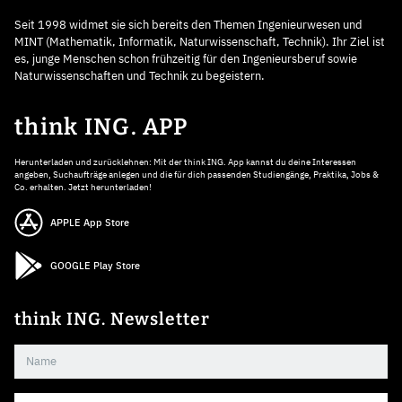
Seit 1998 widmet sie sich bereits den Themen Ingenieurwesen und
MINT (Mathematik, Informatik, Naturwissenschaft, Technik). Ihr Ziel ist
es, junge Menschen schon frühzeitig für den Ingenieursberuf sowie
Naturwissenschaften und Technik zu begeistern.
think ING. APP
Herunterladen und zurücklehnen: Mit der think ING. App kannst du deine Interessen
angeben, Suchaufträge anlegen und die für dich passenden Studiengänge, Praktika, Jobs &
Co. erhalten. Jetzt herunterladen!
APPLE App Store
GOOGLE Play Store
think ING. Newsletter