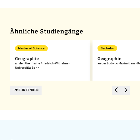
Leaflet
|
©
OpenStreetMap
,
+
−
Ähnliche Studiengänge
Master of Science
Bachelor
Geographie
Geographie
an der Rheinische Friedrich-Wilhelms-
an der Ludwig-Maximilians-U
Universität Bonn
MEHR FINDEN