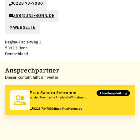
0228 73-7080
ZSB@UNI-BONN.DE
WEBSEITE
Regina-Pacis-Weg 3
53113 Bonn
Deutschland
Leaflet
|
©
OpenStreetMap
,
+
Ansprechpartner
Dieser Kontakt hilft dir weiter
−
Frau Sandra Schramm
Abteilungsleitung
an der Rheinische Friedrich-Wilhelms-
Universität Bonn
0228 73-7080
zsb@uni-bonn.de