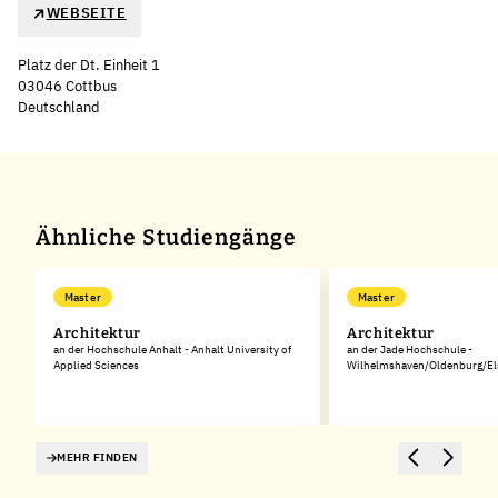
WEBSEITE
Platz der Dt. Einheit 1
03046 Cottbus
Deutschland
Ähnliche Studiengänge
Master
Master
Architektur
Architektur
an der Hochschule Anhalt - Anhalt University of
an der Jade Hochschule -
Applied Sciences
Wilhelmshaven/Oldenburg/Els
MEHR FINDEN