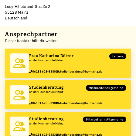
Lucy-Hillebrand-Straße 2
55128 Mainz
Deutschland
Leaflet
|
©
OpenStreetMap
,
+
Ansprechpartner
Dieser Kontakt hilft dir weiter
−
Frau Katharina Dötzer
Leitung
an der Hochschule Mainz
06131 628-5380
studienberatung@hs-mainz.de
Studienberatung
Mitarbeiter Allgemeine
an der Hochschule Mainz
06131 628-5390
studienberatung@hs-mainz.de
Studienberatung
Mitarbeiterin Allgemeine
an der Hochschule Mainz
06131 628-5383
studienberatung@hs-mainz.de