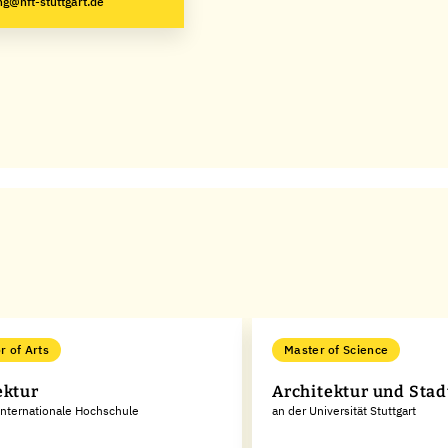
g@hft-stuttgart.de
r of Arts
Master of Science
ektur
Architektur und Sta
Internationale Hochschule
an der Universität Stuttgart