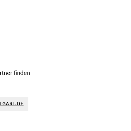
+
−
tner finden
TGART.DE