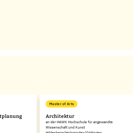
Master of Arts
dtplanung
Architektur
an der HAWK Hochschule für angewandte
Wissenschaft und Kunst
Hildesheim/Holzminden/Göttingen