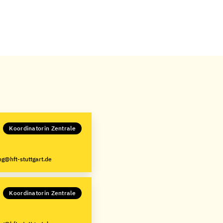
Koordinatorin Zentrale
g@hft-stuttgart.de
Koordinatorin Zentrale