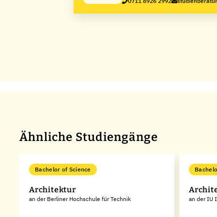
0711 8926 2992
studienberatun
Ähnliche Studiengänge
Bachelor of Science
Bachelo
Architektur
Archit
an der Berliner Hochschule für Technik
an der IU 