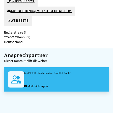
07812031171
AUSBILDUNG@MEIKO-GLOBAL.COM
WEBSEITE
Englerstraße 3
77652 Offenburg
Deutschland
Leaflet
|
©
OpenStreetMap
,
+
Ansprechpartner
Dieser Kontakt hilft dir weiter
−
bei MEIKO Maschinenbau GmbH & Co. KG
info@think-ing.de