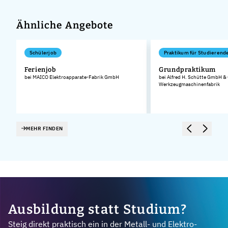
Ähnliche Angebote
Schülerjob
Praktikum für Studierend
Ferienjob
Grundpraktikum
bei MAICO Elektroapparate-Fabrik GmbH
bei Alfred H. Schütte GmbH &
Werkzeugmaschinenfabrik
MEHR FINDEN
Ausbildung statt Studium?
Steig direkt praktisch ein in der Metall- und Elektro-