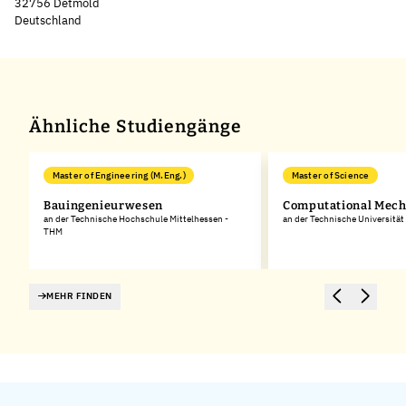
32756 Detmold
Deutschland
Leaflet
|
©
OpenStreetMap
,
+
−
Ähnliche Studiengänge
Master of Engineering (M.Eng.)
Master of Science
Bauingenieurwesen
Computational Mech
an der Technische Hochschule Mittelhessen -
an der Technische Universitä
THM
MEHR FINDEN