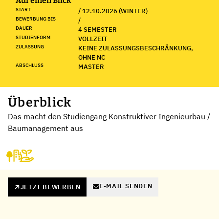
Auf einen Blick
START
/ 12.10.2026 (WINTER)
BEWERBUNG BIS
/
DAUER
4 SEMESTER
STUDIENFORM
VOLLZEIT
ZULASSUNG
KEINE ZULASSUNGSBESCHRÄNKUNG,
OHNE NC
ABSCHLUSS
MASTER
Überblick
Das macht den Studiengang Konstruktiver Ingenieurbau /
Baumanagement aus
E-MAIL SENDEN
JETZT BEWERBEN