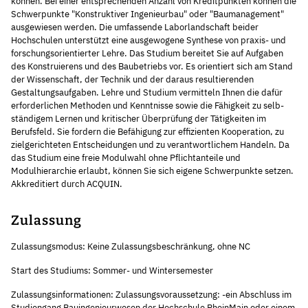
können. Bei einer entsprechenden Anzahl von Kreditpunkten können die
Schwerpunkte "Konstruktiver Ingenieurbau" oder "Baumanagement"
ausgewiesen werden. Die umfassende Laborlandschaft beider
Hochschulen unterstützt eine ausgewogene Synthese von praxis- und
forschungsorientierter Lehre. Das Studium bereitet Sie auf Aufgaben
des Konstruierens und des Baubetriebs vor. Es orientiert sich am Stand
der Wissen­schaft, der Technik und der daraus resul­tie­renden
Gestaltungs­aufgaben. Lehre und Stu­dium vermitteln Ihnen die dafür
erforderlichen Methoden und Kenntnisse sowie die Fähig­keit zu selb­
ständigem Lernen und kri­ti­scher Über­prüfung der Tätigkeiten im
Berufsfeld. Sie fordern die Befähigung zur effizienten Ko­ope­ra­tion, zu
zielgerichteten Ent­schei­dungen und zu verantwortlichem Handeln. Da
das Studium eine freie Modulwahl ohne Pflichtanteile und
Modulhierarchie erlaubt, können Sie sich eigene Schwer­punkte setzen.
Akkreditiert durch ACQUIN.
Zulassung
Zulassungsmodus: Keine Zulassungsbeschränkung, ohne NC
Start des Studiums: Sommer- und Wintersemester
Zulassungsinformationen: Zulassungsvoraussetzung: -ein Abschluss im
Studiengang Bauingenieurwesen der Hochschule RheinMain oder einem