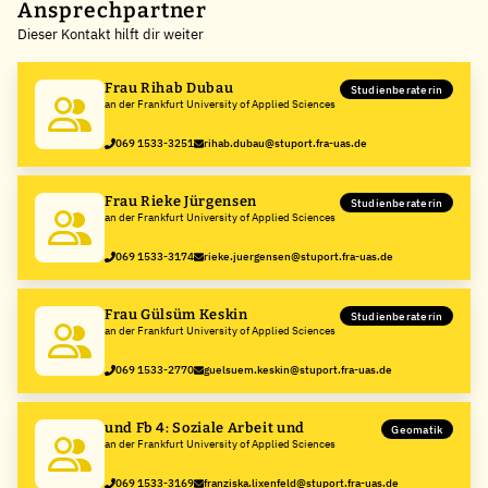
+
Ansprechpartner
Dieser Kontakt hilft dir weiter
−
Frau Rihab Dubau
Studienberaterin
an der Frankfurt University of Applied Sciences
069 1533-3251
rihab.dubau@stuport.fra-uas.de
Frau Rieke Jürgensen
Studienberaterin
an der Frankfurt University of Applied Sciences
069 1533-3174
rieke.juergensen@stuport.fra-uas.de
Frau Gülsüm Keskin
Studienberaterin
an der Frankfurt University of Applied Sciences
069 1533-2770
guelsuem.keskin@stuport.fra-uas.de
und Fb 4: Soziale Arbeit und
Geomatik
an der Frankfurt University of Applied Sciences
069 1533-3169
franziska.lixenfeld@stuport.fra-uas.de