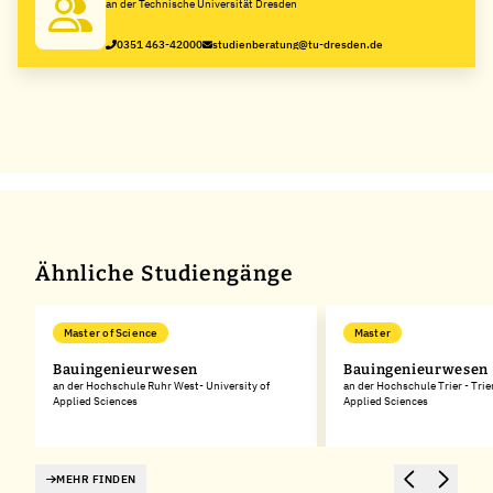
an der Technische Universität Dresden
0351 463-42000
studienberatung@tu-dresden.de
Ähnliche Studiengänge
Master of Science
Master
Bauingenieurwesen
Bauingenieurwesen
an der Hochschule Ruhr West- University of
an der Hochschule Trier - Trie
Applied Sciences
Applied Sciences
MEHR FINDEN