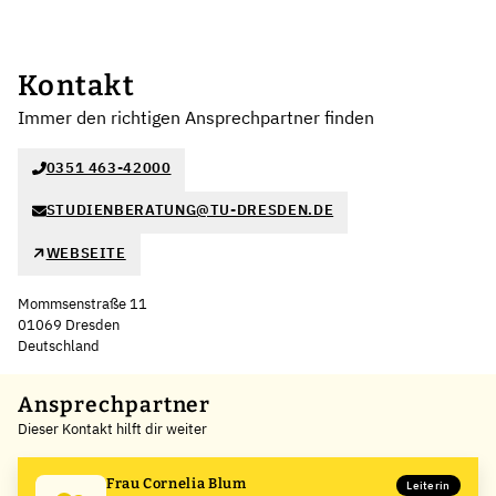
Kontakt
Immer den richtigen Ansprechpartner finden
0351 463-42000
STUDIENBERATUNG@TU-DRESDEN.DE
WEBSEITE
Mommsenstraße 11
01069 Dresden
Deutschland
Leaflet
|
©
OpenStreetMap
,
+
Ansprechpartner
Dieser Kontakt hilft dir weiter
−
Frau Cornelia Blum
Leiterin