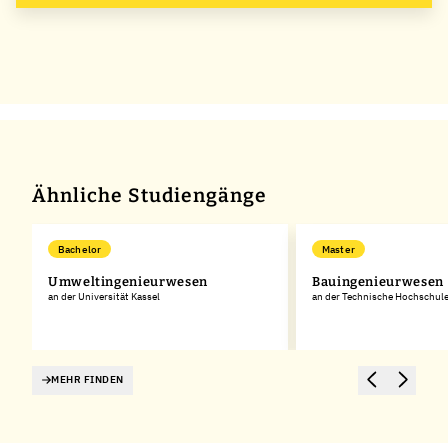
Hildesheim/Holzminden/Göttingen
Ähnliche Studiengänge
Bachelor
Master
Umweltingenieurwesen
Bauingenieurwesen
an der Universität Kassel
an der Technische Hochschule
MEHR FINDEN