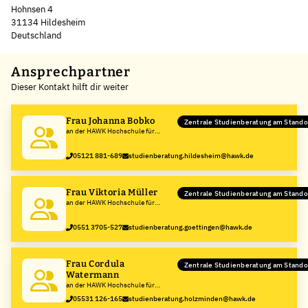
Hohnsen 4
31134 Hildesheim
Deutschland
Leaflet
|
©
OpenStreetMap
,
+
Ansprechpartner
Dieser Kontakt hilft dir weiter
−
Frau Johanna Bobko
Zentrale Studienberatung am Stando
an der HAWK Hochschule für
angewandte Wissenschaft und
Kunst
05121 881-689
studienberatung.hildesheim@hawk.de
Hildesheim/Holzminden/Göttingen
Frau Viktoria Müller
Zentrale Studienberatung am Stando
an der HAWK Hochschule für
angewandte Wissenschaft und
Kunst
0551 3705-527
studienberatung.goettingen@hawk.de
Hildesheim/Holzminden/Göttingen
Frau Cordula
Zentrale Studienberatung am Stand
Watermann
an der HAWK Hochschule für
angewandte Wissenschaft und
05531 126-165
studienberatung.holzminden@hawk.de
Kunst