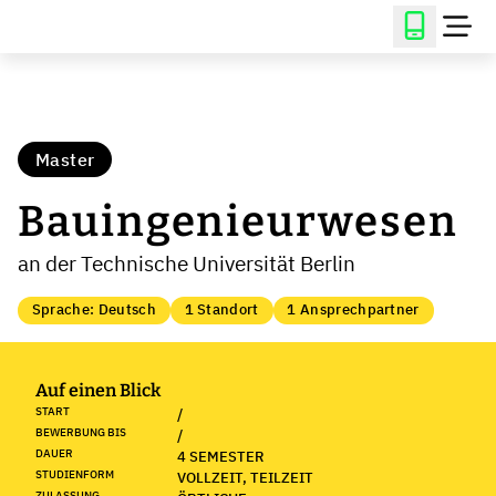
Master
Bauingenieurwesen
an der Technische Universität Berlin
Sprache: Deutsch
1 Standort
1 Ansprechpartner
Auf einen Blick
START
/
BEWERBUNG BIS
/
DAUER
4 SEMESTER
STUDIENFORM
VOLLZEIT, TEILZEIT
ZULASSUNG