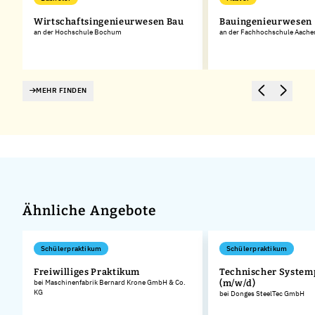
Wirtschaftsingenieurwesen Bau
Bauingenieurwesen
an der Hochschule Bochum
an der Fachhochschule Aache
MEHR FINDEN
Ähnliche Angebote
Schülerpraktikum
Schülerpraktikum
Freiwilliges Praktikum
Technischer System
bei Maschinenfabrik Bernard Krone GmbH & Co.
(m/w/d)
KG
bei Donges SteelTec GmbH