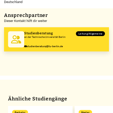
Deutschland
Leaflet
|
©
OpenStreetMap
,
+
Ansprechpartner
Dieser Kontakt hilft dir weiter
−
Studienberatung
Leitung Allgemeine
an der Technische Universität Berlin
studienberatung@tu-berlin.de
Ähnliche Studiengänge
Bachelor
Master