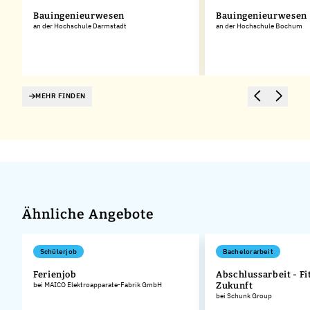
Bauingenieurwesen
Bauingenieurwesen
an der Hochschule Darmstadt
an der Hochschule Bochum
MEHR FINDEN
Ähnliche Angebote
Schülerjob
Bachelorarbeit
Ferienjob
Abschlussarbeit - Fit
bei MAICO Elektroapparate-Fabrik GmbH
Zukunft
bei Schunk Group