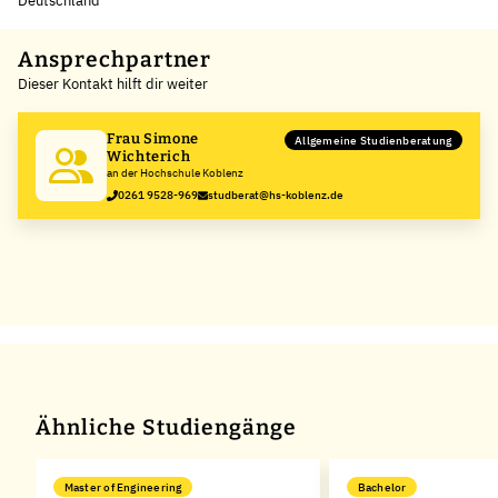
Deutschland
Leaflet
|
©
OpenStreetMap
,
+
Ansprechpartner
Dieser Kontakt hilft dir weiter
−
Frau Simone
Allgemeine Studienberatung
Wichterich
an der Hochschule Koblenz
0261 9528-969
studberat@hs-koblenz.de
Ähnliche Studiengänge
Master of Engineering
Bachelor